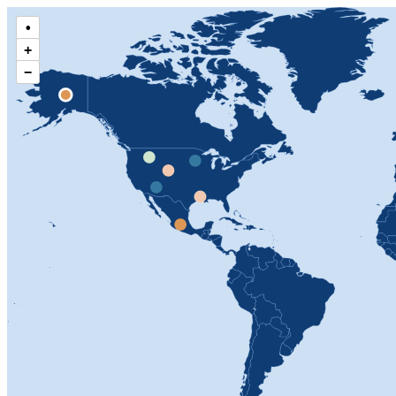
•
+
−