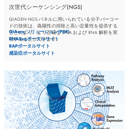
次世代シーケンシング(NGS)
QIAGEN NGS パネルに用いられている分子バーコー
ドの技術は、偽陽性の排除と高い定量性を提供する
QIAseq ソリューション(PDF)
ことにより、より正確な DNA および RNA 解析を実
RNASeqポータルサイト
現することができます。
RAPポータルサイト
感染症ポータルサイト